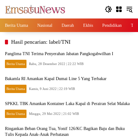
Langsung
ke
konten
Berita Utama
Nasional
Daerah
Ekbis
Pendidikan
Tek
Hasil pencarian: label/TNI
Panglima TNI Terima Penyerahan Jabatan Pangkogabwilhan I
Berita Utama
Rabu, 28 Desember 2022 | 22:22 WIB
Bakamla RI Amankan Kapal Dumai Line 5 Yang Terbakar
Berita Utama
Kamis, 9 Juni 2022 | 22:19 WIB
SPKKL TBK Amankan Kontainer Laka Kapal di Perairan Selat Malaka
Berita Utama
Minggu, 29 Mei 2022 | 21:02 WIB
Ringankan Beban Orang Tua, Yonif 126/KC Bagikan Baju dan Buku
Tulis Kepada Anak-Anak Perbatasan