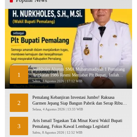
Nurkholes Alumni SMA Muhammadiyah 1 Pemalang
1
Angkatan 1986 Resmi Menjabat Plt Bupati, Inilah
Pesan Ketua Asmam 86
Senin, 3 Agustus 2026 | 17:12 WIB
Pemalang Kebanjiran Investasi Jumbo! Raksasa
2
Garmen Jepang Siap Bangun Pabrik dan Serap Ribuan
Tenaga Kerja
Selasa, 4 Agustus 2026 | 13:33 WIB
Aris Ismail Tegaskan Tak Minat Kursi Wakil Bupati
3
Pemalang, Fokus Kawal Lembaga Legislatif
Sabtu, 8 Agustus 2026 | 12:52 WIB