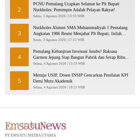
PCNU Pemalang Ucapkan Selamat ke Plt Bupati
2
Nurkholes: Pemimpin Adalah Pelayan Rakyat!
Sabtu, 1 Agustus 2026 | 15:35 WIB
Nurkholes Alumni SMA Muhammadiyah 1 Pemalang
3
Angkatan 1986 Resmi Menjabat Plt Bupati, Inilah
Pesan Ketua Asmam 86
Senin, 3 Agustus 2026 | 17:12 WIB
Pemalang Kebanjiran Investasi Jumbo! Raksasa
4
Garmen Jepang Siap Bangun Pabrik dan Serap Ribuan
Tenaga Kerja
Selasa, 4 Agustus 2026 | 13:33 WIB
Menuju USIP, Dosen INSIP Gencarkan Penilaian KPI
5
Demi Mutu Akademik
Selasa, 4 Agustus 2026 | 19:21 WIB
PT EMSATU MEDIA UTAMA